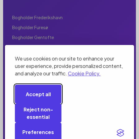
Bogholder Frederikshavn
Bogholder Furesø
Bogholder Gentofte
Bogholder Gladsaxe
Bogholder Glostrup
We use cookies on our site to enhance your
user experience, provide personalized content,
Bogholder Greve
and analyze our traffic.
Cookie Policy.
Bogholder Helsingør
Bogholder Herlev
Accept all
Bogholder Herning
Bogholder Hillerød
Reject non-
essential
Bogholder Hjørring
Bogholder Holbæk
Preferences