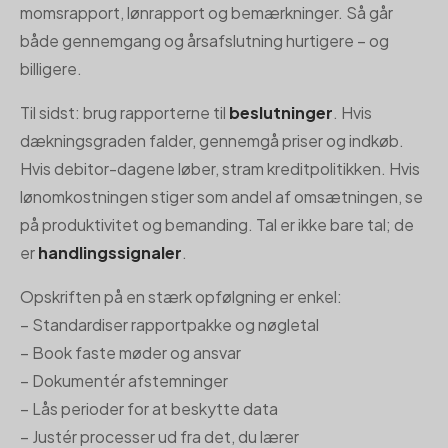
momsrapport, lønrapport og bemærkninger. Så går
både gennemgang og årsafslutning hurtigere – og
billigere.
Til sidst: brug rapporterne til
beslutninger
. Hvis
dækningsgraden falder, gennemgå priser og indkøb.
Hvis debitor-dagene løber, stram kreditpolitikken. Hvis
lønomkostningen stiger som andel af omsætningen, se
på produktivitet og bemanding. Tal er ikke bare tal; de
er
handlingssignaler
.
Opskriften på en stærk opfølgning er enkel:
– Standardiser rapportpakke og nøgletal
– Book faste møder og ansvar
– Dokumentér afstemninger
– Lås perioder for at beskytte data
– Justér processer ud fra det, du lærer