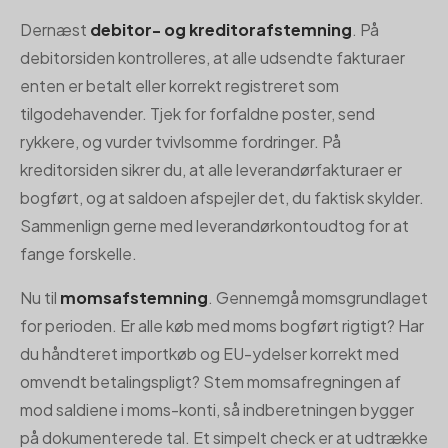
Dernæst
debitor- og kreditorafstemning
. På
debitorsiden kontrolleres, at alle udsendte fakturaer
enten er betalt eller korrekt registreret som
tilgodehavender. Tjek for forfaldne poster, send
rykkere, og vurder tvivlsomme fordringer. På
kreditorsiden sikrer du, at alle leverandørfakturaer er
bogført, og at saldoen afspejler det, du faktisk skylder.
Sammenlign gerne med leverandørkontoudtog for at
fange forskelle.
Nu til
momsafstemning
. Gennemgå momsgrundlaget
for perioden. Er alle køb med moms bogført rigtigt? Har
du håndteret importkøb og EU-ydelser korrekt med
omvendt betalingspligt? Stem momsafregningen af
mod saldiene i moms-konti, så indberetningen bygger
på dokumenterede tal. Et simpelt check er at udtrække