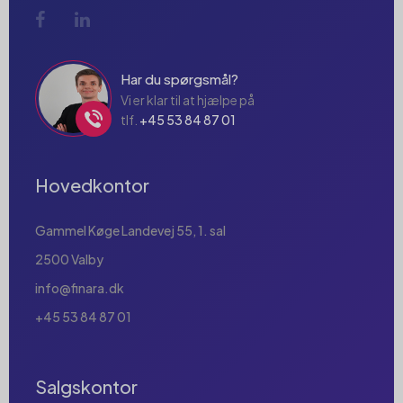
Har du spørgsmål?
Vi er klar til at hjælpe på
tlf.
+45 53 84 87 01
Hovedkontor
Gammel Køge Landevej 55, 1. sal
2500 Valby
info@finara.dk
+45 53 84 87 01
Salgskontor