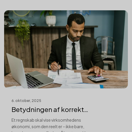
6. oktober, 2025
Betydningen af korrekt
periodisering for...
Et regnskab skal vise virksomhedens
økonomi, som den reelt er – ikke bare,