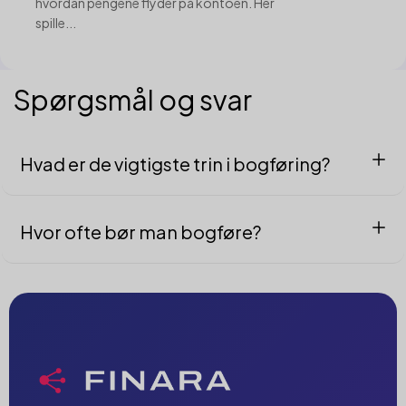
hvordan pengene flyder på kontoen. Her
spille...
Spørgsmål og svar
Hvad er de vigtigste trin i bogføring?
Indsamle bilag, kontere korrekt med moms, afstemme
bank/debitor/kreditor, periodisere, indberette moms/løn og
lave rapporter til opfølgning.
Hvor ofte bør man bogføre?
Løbende. Registrér mindst ugentligt og lav månedlig
afstemning og rapportering. Det minimerer fejl og giver bedre
overblik.