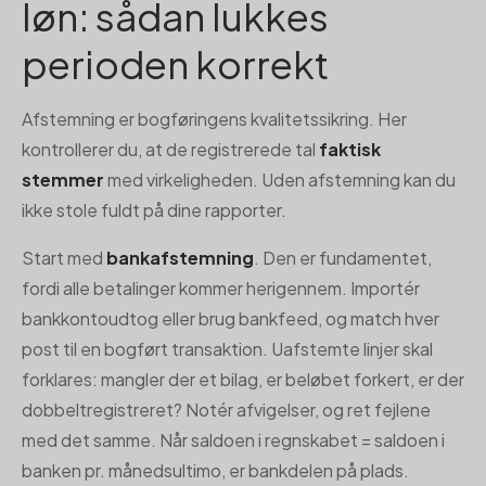
løn: sådan lukkes
perioden korrekt
Afstemning er bogføringens kvalitetssikring. Her
kontrollerer du, at de registrerede tal
faktisk
stemmer
med virkeligheden. Uden afstemning kan du
ikke stole fuldt på dine rapporter.
Start med
bankafstemning
. Den er fundamentet,
fordi alle betalinger kommer herigennem. Importér
bankkontoudtog eller brug bankfeed, og match hver
post til en bogført transaktion. Uafstemte linjer skal
forklares: mangler der et bilag, er beløbet forkert, er der
dobbeltregistreret? Notér afvigelser, og ret fejlene
med det samme. Når saldoen i regnskabet = saldoen i
banken pr. månedsultimo, er bankdelen på plads.