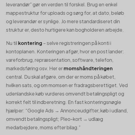
leverandør” gør en verden til forskel. Brug en enkel
mappestruktur for uploads og sørg for, at dato, beløb
og leverandør er synlige. Jo mere standardiseret din
struktur er, desto hurtigere kan bogholderen arbejde.
Nu til
kontering
– selve registreringen på konti i
kontoplanen. Konteringen afgør, hvor en post lander:
vareforbrug, repræsentation, software, telefon,
markedsføring osv. Her er
momshåndteringen
central. Du skal afgøre, om der er moms på købet,
hvilken sats, og om momsen er fradragsberettiget. Ved
udenlandske køb vurderes omvendt betalingspligt og
korrekt felt til indberetning. En fast konteringsnøgle
hjælper: “Google Ads → Annonceudgifter, køb i udland,
omvendt betalingspligt; Pleo-kort → udlæg
medarbejdere, moms efter bilag.”