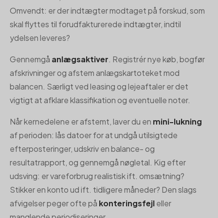
Omvendt: er der indtægter modtaget på forskud, som
skal flyttes til forudfakturerede indtægter, indtil
ydelsen leveres?
Gennemgå
anlægsaktiver
. Registrér nye køb, bogfør
afskrivninger og afstem anlægskartoteket mod
balancen. Særligt ved leasing og lejeaftaler er det
vigtigt at afklare klassifikation og eventuelle noter.
Når kernedelene er afstemt, laver du en
mini-lukning
af perioden: lås datoer for at undgå utilsigtede
efterposteringer, udskriv en balance- og
resultatrapport, og gennemgå nøgletal. Kig efter
udsving: er vareforbrug realistisk ift. omsætning?
Stikker en konto ud ift. tidligere måneder? Den slags
afvigelser peger ofte på
konteringsfejl
eller
manglende periodiseringer.