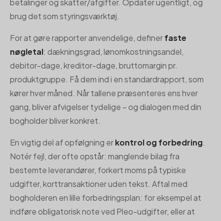
betalinger og skatter/afgifter. Opdater ugentligt, og
brug det som styringsværktøj.
For at gøre rapporter anvendelige, definer
faste
nøgletal
: dækningsgrad, lønomkostningsandel,
debitor-dage, kreditor-dage, bruttomargin pr.
produktgruppe. Få dem ind i en standardrapport, som
kører hver måned. Når tallene præsenteres ens hver
gang, bliver afvigelser tydelige – og dialogen med din
bogholder bliver konkret.
En vigtig del af opfølgning er
kontrol og forbedring
.
Notér fejl, der ofte opstår: manglende bilag fra
bestemte leverandører, forkert moms på typiske
udgifter, korttransaktioner uden tekst. Aftal med
bogholderen en lille forbedringsplan: for eksempel at
indføre obligatorisk note ved Pleo-udgifter, eller at