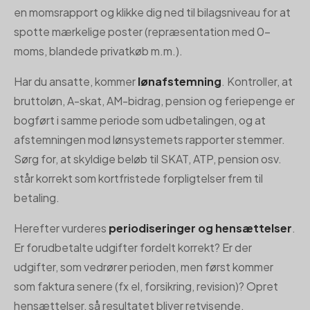
en momsrapport og klikke dig ned til bilagsniveau for at
spotte mærkelige poster (repræsentation med 0-
moms, blandede privatkøb m.m.).
Har du ansatte, kommer
lønafstemning
. Kontroller, at
bruttoløn, A-skat, AM-bidrag, pension og feriepenge er
bogført i samme periode som udbetalingen, og at
afstemningen mod lønsystemets rapporter stemmer.
Sørg for, at skyldige beløb til SKAT, ATP, pension osv.
står korrekt som kortfristede forpligtelser frem til
betaling.
Herefter vurderes
periodiseringer og hensættelser
.
Er forudbetalte udgifter fordelt korrekt? Er der
udgifter, som vedrører perioden, men først kommer
som faktura senere (fx el, forsikring, revision)? Opret
hensættelser, så resultatet bliver retvisende.