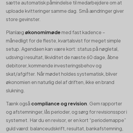
sætte automatisk påmindelse til medarbejdere om at
uploade kvitteringer samme dag. Små ændringer giver
store gevinster.
Planlæg
økonomimøde
med fast kadence –
månedligt for de fleste, kvartalsvist for meget simple
setup. Agendaen kan være kort: status på nøgletal,
udsving i resultat, likviditet de næste 60 dage, åbne
debitorer, kommende investeringsbehov og
skat/afgifter. Når mødet holdes systematisk, bliver
økonomien en naturlig del af driften, ikke en brand
slukning.
Tænk også
compliance og revision
. Gem rapporter
og afstemninger, lås perioder, og sørg for revisionsspor i
systemet. Har du en revisor, er en kort “periodemappe”
guld værd: balanceudskrift, resultat, bankafstemning,