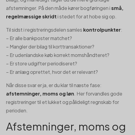
afstemninger. På den måde kører bogføringen i
små,
regelmæssige skridt
i stedet for at hobe sig op.
Til sidst i registreringsdelen samles
kontrolpunkter
:
– Er alle bankposter matchet?
– Mangler der bilag til korttransaktioner?
– Er udenlandske køb korrekt momshåndteret?
– Er store udgifter periodiseret?
– Er anlæg oprettet, hvor det er relevant?
Når disse svar er ja, er du klar til næste fase:
afstemninger, moms og løn
. Her forvandles gode
registreringer til et lukket og pålideligt regnskab for
perioden.
Afstemninger, moms og