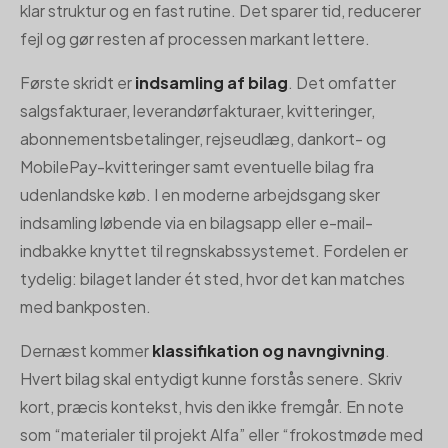
klar struktur og en fast rutine. Det sparer tid, reducerer
fejl og gør resten af processen markant lettere.
Første skridt er
indsamling af bilag
. Det omfatter
salgsfakturaer, leverandørfakturaer, kvitteringer,
abonnementsbetalinger, rejseudlæg, dankort- og
MobilePay-kvitteringer samt eventuelle bilag fra
udenlandske køb. I en moderne arbejdsgang sker
indsamling løbende via en bilagsapp eller e-mail-
indbakke knyttet til regnskabssystemet. Fordelen er
tydelig: bilaget lander ét sted, hvor det kan matches
med bankposten.
Dernæst kommer
klassifikation og navngivning
.
Hvert bilag skal entydigt kunne forstås senere. Skriv
kort, præcis kontekst, hvis den ikke fremgår. En note
som “materialer til projekt Alfa” eller “frokostmøde med