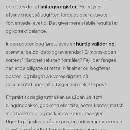
oprettes de i et
anlægsregister
. Her styres
afskrivninger, så udgiften fordeles over aktivets
forventede levetid. Det giver mere stabile resultater
og korrekt balance.
Inden posten bogføres, laves en
hurtig validering
:
stemmer beløb, dato og leverandør? Er momskoden
korrekt? Matcher teksten formålet? Fejl, der fanges
her, er de billigste at rette. Når alt er ok, bogføres
posten, og bilaget arkiveres digitalt, så
dokumentationen altid følger den enkelte post.
En praktisk daglig rutine kan se sådan ud: tøm
bilagsindbakke, godkend eller tilføj noter, konter, match
med bankfeed, og markér eventuelle mangler.
Ugentligt tjekker du åbne poster (fx leverandører uden
bilag), og månedligt tager du de mere grundige