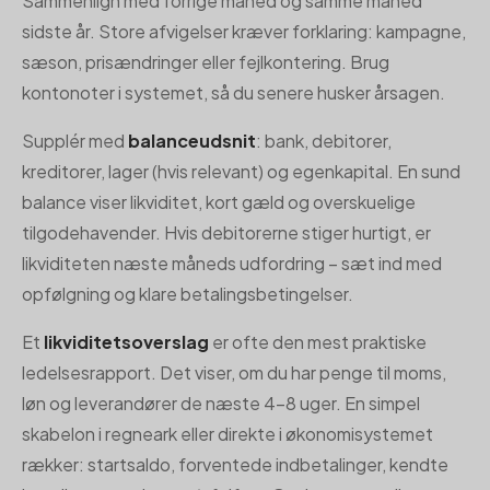
Sammenlign med forrige måned og samme måned
sidste år. Store afvigelser kræver forklaring: kampagne,
sæson, prisændringer eller fejlkontering. Brug
kontonoter i systemet, så du senere husker årsagen.
Supplér med
balanceudsnit
: bank, debitorer,
kreditorer, lager (hvis relevant) og egenkapital. En sund
balance viser likviditet, kort gæld og overskuelige
tilgodehavender. Hvis debitorerne stiger hurtigt, er
likviditeten næste måneds udfordring – sæt ind med
opfølgning og klare betalingsbetingelser.
Et
likviditetsoverslag
er ofte den mest praktiske
ledelsesrapport. Det viser, om du har penge til moms,
løn og leverandører de næste 4–8 uger. En simpel
skabelon i regneark eller direkte i økonomisystemet
rækker: startsaldo, forventede indbetalinger, kendte